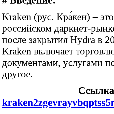
# Введение:
Kraken (рус. Кра́кен) – э
российском даркнет-рынке
после закрытия Hydra в 2
Kraken включает торговл
документами, услугами п
другое.
Cсылка
kraken2zgevrayvbqptss5