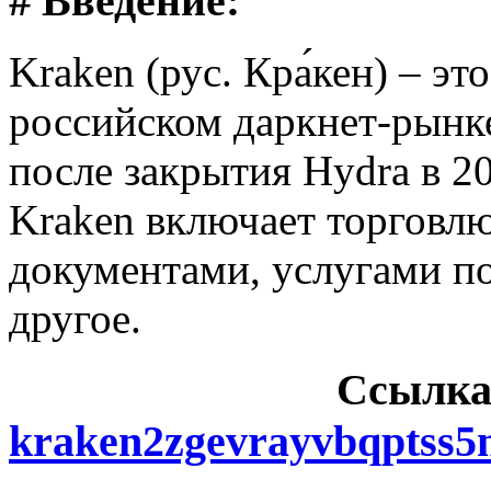
# Введение:
Kraken (рус. Кра́кен) – э
российском даркнет-рынке
после закрытия Hydra в 2
Kraken включает торговл
документами, услугами п
другое.
Cсылка
kraken2zgevrayvbqptss5