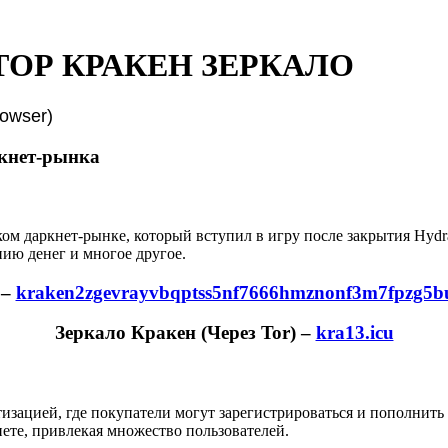
ТОР КРАКЕН ЗЕРКАЛО
owser)
ркнет-рынка
ском даркнет-рынке, который вступил в игру после закрытия Hydr
ию денег и многое другое.
–
kraken2zgevrayvbqptss5nf7666hmznonf3m7fpzg5b
Зеркало Кракен (Через Tor) –
kra13.icu
утизацией, где покупатели могут зарегистрироваться и пополнит
ете, привлекая множество пользователей.