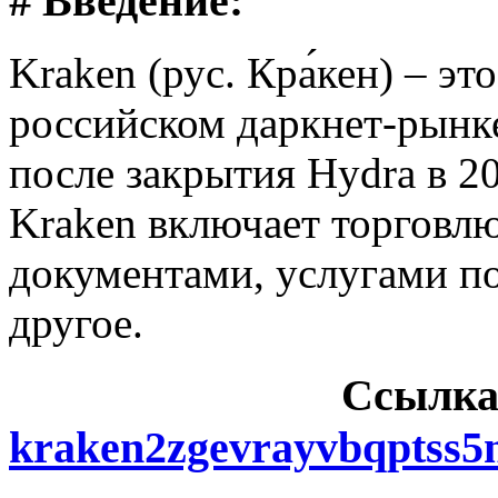
# Введение:
Kraken (рус. Кра́кен) – э
российском даркнет-рынке
после закрытия Hydra в 2
Kraken включает торговл
документами, услугами п
другое.
Cсылка
kraken2zgevrayvbqptss5