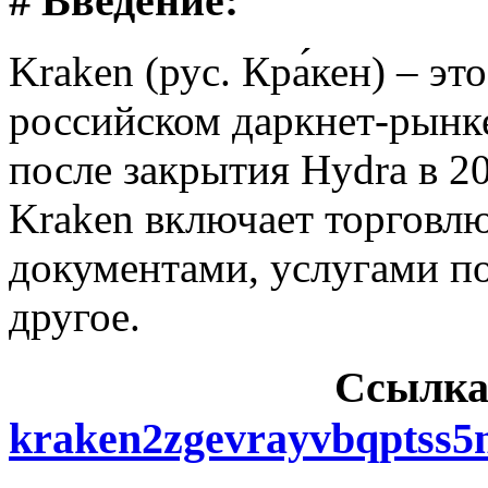
# Введение:
Kraken (рус. Кра́кен) – э
российском даркнет-рынке
после закрытия Hydra в 2
Kraken включает торговл
документами, услугами п
другое.
Cсылка
kraken2zgevrayvbqptss5