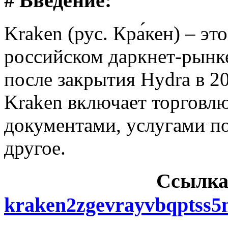
# Введение:
Kraken (рус. Кра́кен) – э
российском даркнет-рынке
после закрытия Hydra в 2
Kraken включает торговл
документами, услугами п
другое.
Cсылка
kraken2zgevrayvbqptss5