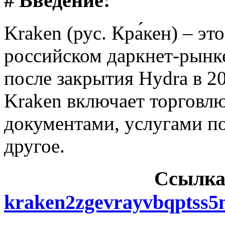
# Введение:
Kraken (рус. Кра́кен) – э
российском даркнет-рынке
после закрытия Hydra в 2
Kraken включает торговл
документами, услугами п
другое.
Cсылка
kraken2zgevrayvbqptss5