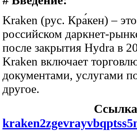
# Введение:
Kraken (рус. Кра́кен) – э
российском даркнет-рынке
после закрытия Hydra в 2
Kraken включает торговл
документами, услугами п
другое.
Cсылка
kraken2zgevrayvbqptss5