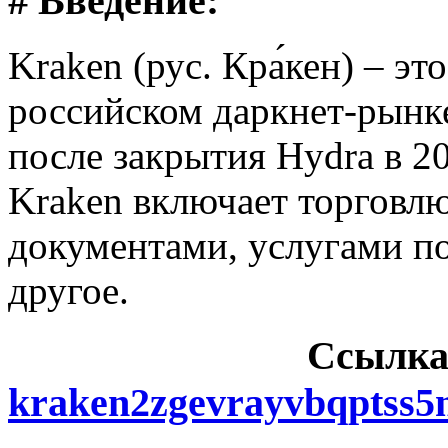
# Введение:
Kraken (рус. Кра́кен) – э
российском даркнет-рынке
после закрытия Hydra в 2
Kraken включает торговл
документами, услугами п
другое.
Cсылка
kraken2zgevrayvbqptss5