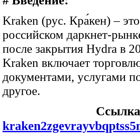
# Введение:
Kraken (рус. Кра́кен) – э
российском даркнет-рынке
после закрытия Hydra в 2
Kraken включает торговл
документами, услугами п
другое.
Cсылка
kraken2zgevrayvbqptss5