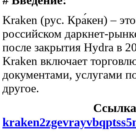
# Введение:
Kraken (рус. Кра́кен) – э
российском даркнет-рынке
после закрытия Hydra в 2
Kraken включает торговл
документами, услугами п
другое.
Cсылка
kraken2zgevrayvbqptss5