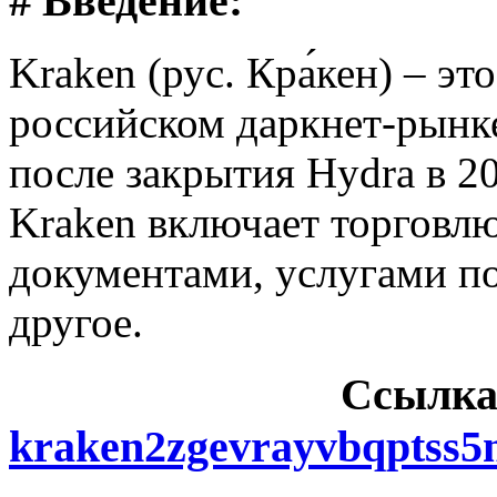
# Введение:
Kraken (рус. Кра́кен) – э
российском даркнет-рынке
после закрытия Hydra в 2
Kraken включает торговл
документами, услугами п
другое.
Cсылка
kraken2zgevrayvbqptss5