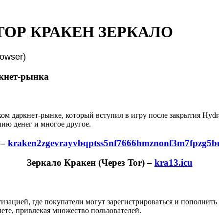
ТОР КРАКЕН ЗЕРКАЛО
owser)
ркнет-рынка
ском даркнет-рынке, который вступил в игру после закрытия Hydr
ию денег и многое другое.
–
kraken2zgevrayvbqptss5nf7666hmznonf3m7fpzg5b
Зеркало Кракен (Через Tor) –
kra13.icu
утизацией, где покупатели могут зарегистрироваться и пополнит
ете, привлекая множество пользователей.