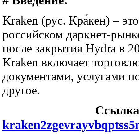
# Введение:
Kraken (рус. Кра́кен) – э
российском даркнет-рынке
после закрытия Hydra в 2
Kraken включает торговл
документами, услугами п
другое.
Cсылка
kraken2zgevrayvbqptss5