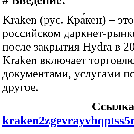
# Введение:
Kraken (рус. Кра́кен) – э
российском даркнет-рынке
после закрытия Hydra в 2
Kraken включает торговл
документами, услугами п
другое.
Cсылка
kraken2zgevrayvbqptss5