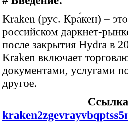
# Введение:
Kraken (рус. Кра́кен) – э
российском даркнет-рынке
после закрытия Hydra в 2
Kraken включает торговл
документами, услугами п
другое.
Cсылка
kraken2zgevrayvbqptss5