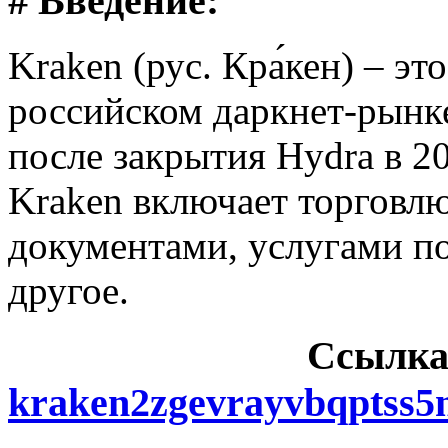
# Введение:
Kraken (рус. Кра́кен) – э
российском даркнет-рынке
после закрытия Hydra в 2
Kraken включает торговл
документами, услугами п
другое.
Cсылка
kraken2zgevrayvbqptss5