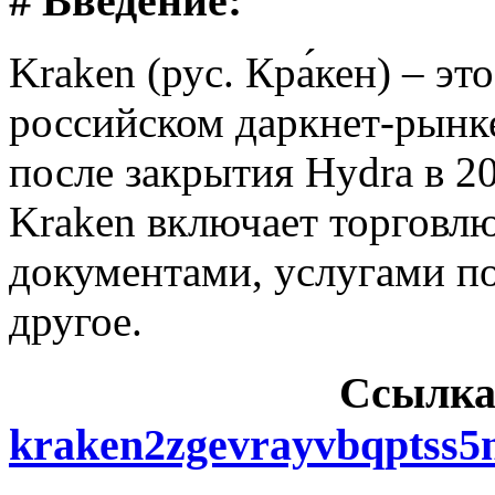
# Введение:
Kraken (рус. Кра́кен) – э
российском даркнет-рынке
после закрытия Hydra в 2
Kraken включает торговл
документами, услугами п
другое.
Cсылка
kraken2zgevrayvbqptss5