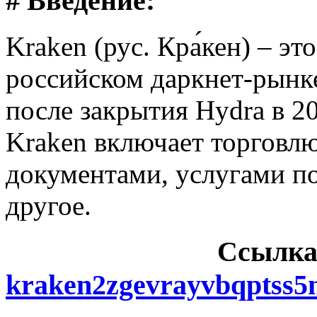
# Введение:
Kraken (рус. Кра́кен) – э
российском даркнет-рынке
после закрытия Hydra в 2
Kraken включает торговл
документами, услугами п
другое.
Cсылка
kraken2zgevrayvbqptss5